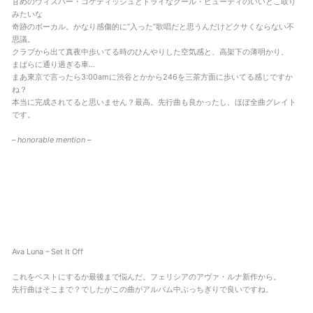
甘めのウィスパー・コケティッシュとドライなクール・ビューティのいいとこ取り
みたいな
奇跡のボーカル。かなり感傷的に”入った”歌唱だと思うんだけどクサくならない不
思議。
クラブから出て真夜中歩いてる時のひんやりした空気感と、高架下の薄明かり、
まばらに通り過ぎる車…
まあ東京で言ったら3:00amに渋谷とかから246を三茶方面に歩いてる感じですか
ね？
本当に完成されてると思いません？最高。先行曲も良かったし、ほぼ全曲グレイト
です。
– honorable mention –
Ava Luna – Set It Off
これをベストにするか最後まで悩んだ。フェリシアのアヴァ・ルナ新作から。
先行曲はそこまで？でしたがこの曲がアルバム中ぶっちぎりで良いですね。