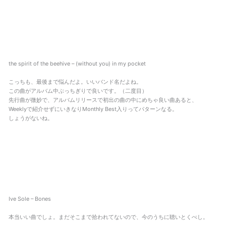
the spirit of the beehive – (without you) in my pocket
こっちも、最後まで悩んだよ。いいバンド名だよね。
この曲がアルバム中ぶっちぎりで良いです。（二度目）
先行曲が微妙で、アルバムリリースで初出の曲の中にめちゃ良い曲あると、
Weeklyで紹介せずにいきなりMonthly Best入りってパターンなる。
しょうがないね。
Ive Sole – Bones
本当いい曲でしょ。まだそこまで拾われてないので、今のうちに聴いとくべし。