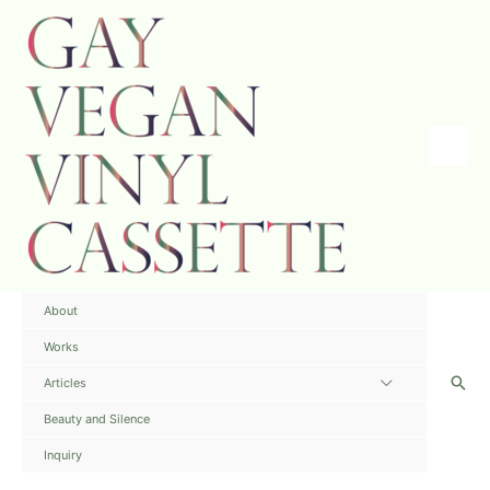
内
容
を
ス
キ
ッ
プ
Main
Menu
About
Works
検
Articles
メ
索
ニ
Beauty and Silence
ュ
Inquiry
ー