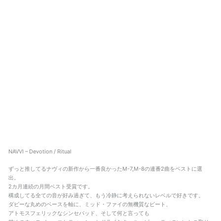
NAVVI – Devotion / Ritual
ずっと推してるナヴィの新作から一番良かったM-7,M-8の連番2曲をベストに選
出。
2カ月連続の月間ベスト受賞です。
構成してる全ての音が好み過ぎて、もう冷静に考えられないレベルで好きです。
ダビーな丸めのベースを軸に、ミッド・ファイの無機質なビート、
アトモスフェリックなシンセパッド、そして何と言っても