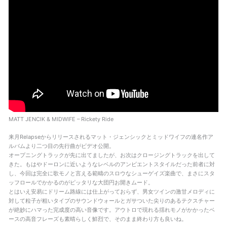
MATT JENCIK & MIDWIFE – Rickety Ride
来月Relapseからリリースされるマット・ジェンシックとミッドワイフの連名作ア
ルバムより二つ目の先行曲がビデオ公開。
オープニングトラックが先に出てましたが、お次はクロージングトラックを出して
きた。もはやドーロンに近いようなレベルのアンビエントスタイルだった前者に対
し、今回は完全に歌モノと言える範疇のスロウなシューゲイズ楽曲で、まさにスタ
ッフロールでかかるのがピッタリな大団円お開きムード。
とはいえ安易にドリーム路線には仕上がっておらず、男女ツインの激甘メロディに
対して粒子が粗いタイプのサウンドウォールとガサついた尖りのあるテクスチャー
が絶妙にハマった完成度の高い音像です。アウトロで現れる揺れモノがかかったベ
ースの高音フレーズも素晴らしく鮮烈で、そのまま終わり方も良いね。