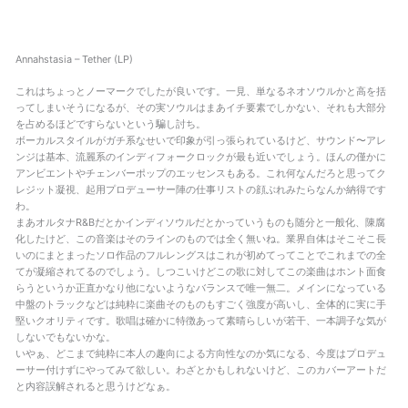
Annahstasia – Tether (LP)
これはちょっとノーマークでしたが良いです。一見、単なるネオソウルかと高を括
ってしまいそうになるが、その実ソウルはまあイチ要素でしかない、それも大部分
を占めるほどですらないという騙し討ち。
ボーカルスタイルがガチ系なせいで印象が引っ張られているけど、サウンド〜アレ
ンジは基本、流麗系のインディフォークロックが最も近いでしょう。ほんの僅かに
アンビエントやチェンバーポップのエッセンスもある。これ何なんだろと思ってク
レジット凝視、起用プロデューサー陣の仕事リストの顔ぶれみたらなんか納得です
わ。
まあオルタナR&Bだとかインディソウルだとかっていうものも随分と一般化、陳腐
化したけど、この音楽はそのラインのものでは全く無いね。業界自体はそこそこ長
いのにまとまったソロ作品のフルレングスはこれが初めてってことでこれまでの全
てが凝縮されてるのでしょう。しつこいけどこの歌に対してこの楽曲はホント面食
らうというか正直かなり他にないようなバランスで唯一無二。メインになっている
中盤のトラックなどは純粋に楽曲そのものもすごく強度が高いし、全体的に実に手
堅いクオリティです。歌唱は確かに特徴あって素晴らしいが若干、一本調子な気が
しないでもないかな。
いやぁ、どこまで純粋に本人の趣向による方向性なのか気になる、今度はプロデュ
ーサー付けずにやってみて欲しい。わざとかもしれないけど、このカバーアートだ
と内容誤解されると思うけどなぁ。