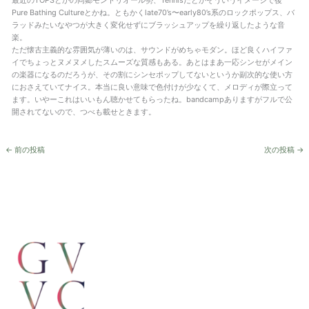
最近のTOPSとかの同郷モントリオール勢、Tennisだとかそういうイメージで後
Pure Bathing Cultureとかね。ともかくlate70’s〜early80’s系のロックポップス、バ
ラッドみたいなやつが大きく変化せずにブラッシュアップを繰り返したような音
楽。
ただ懐古主義的な雰囲気が薄いのは、サウンドがめちゃモダン。ほど良くハイファ
イでちょっとヌメヌメしたスムーズな質感もある。あとはまあ一応シンセがメイン
の楽器になるのだろうが、その割にシンセポップしてないというか副次的な使い方
におさえていてナイス。本当に良い意味で色付けが少なくて、メロディが際立って
ます。いやーこれはいいもん聴かせてもらったね。bandcampありますがフルで公
開されてないので、つべも載せときます。
←
前の投稿
次の投稿
→