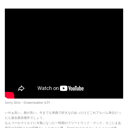
Sorry Girls – Dreamwalker (LP)
いやぁ良い。曲が良い。今までも単曲で好きなのあったけどこれアルバム単位だっ
たら過去最高傑作でしょう。
なんつーかマイルドに今風になった一時期のフリートウッド・マック。そこにまあ