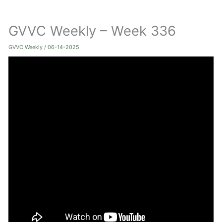
ト
GVVC Weekly – Week 336
グ
ル
GVVC Weekly
/
06-14-2025