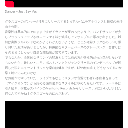
Dancer – Just Say Yes
グラスゴーのダンサーが9月にリリースする2ndアルバムをアナウンスし最初の先行
曲を公開。
音楽性は基本的にそのままですがドラマーが変わったようで、バンドサウンドが少
しブラッシュアップされローファイ味が減退しアンサンブルに厚みが出ました。以
前は実際フルバンドなのかよくわかんないような、どこか宅録チックなのっぺり張
り付いた風情がありましたが、特徴的なギターとベースのフレージング・音作りは
そのままにしっかり自然な躍動感が出てきています。
でもなんか、全体的なサウンドの印象としては前の方が個性的だった気がしないで
もないから、難しいところ。ポストパンクとジャングリー系のインディポップが同
居した脱力エキセントリックな楽曲は健在ですが、LPの他の曲もどうなってるのか
早く聴いてみたいかな。
なお前作でやっていた、ライブでもなしにスタジオ音源でわざわざ曲名を言って
（マイクオンで）から始める面白過ぎなスタイルはやめたみたいです。レーベルは
引き続き、何故かスペインのMeritorio Recordsからリリース。別にいいんだけど、
何なんですかね？グラスゴーなのにわざわざ。