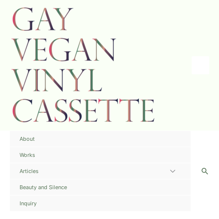
内
容
を
ス
キ
ッ
プ
Main
Menu
About
Works
検
Articles
メ
索
ニ
Beauty and Silence
ュ
Inquiry
ー