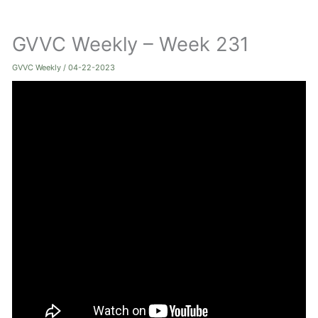
ト
GVVC Weekly – Week 231
グ
ル
GVVC Weekly
/
04-22-2023