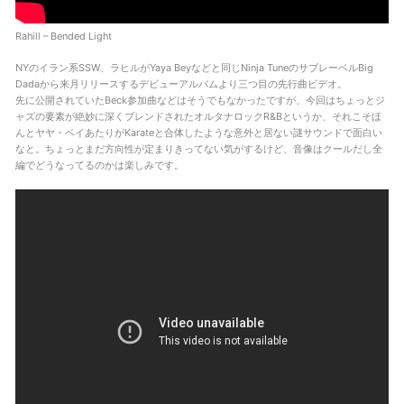
Rahill – Bended Light
NYのイラン系SSW、ラヒルがYaya Beyなどと同じNinja TuneのサブレーベルBig
Dadaから来月リリースするデビューアルバムより三つ目の先行曲ビデオ。
先に公開されていたBeck参加曲などはそうでもなかったですが、今回はちょっとジ
ャズの要素が絶妙に深くブレンドされたオルタナロックR&Bというか、それこそほ
んとヤヤ・ベイあたりがKarateと合体したような意外と居ない謎サウンドで面白い
なと。ちょっとまだ方向性が定まりきってない気がするけど、音像はクールだし全
編でどうなってるのかは楽しみです。