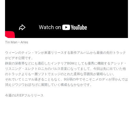
Tin Man – Arles
ウィーンのティン・マンが来週リリースする新作アルバムから最後の先行トラック
がビデオ公開です。
静寂の深夜帯などにも適応したインテリアBGMとしても優秀に機能するアシッド・
リスニング・エレクトロニカのパルス音楽になってまして、今回は先に出ていた他
のトラックよりも一層ソフトでエッジのとれた柔和な雰囲気が素晴らしい。
それでいてミニマル過ぎることもなく、9分弱の中でそこそこメロディが浮かんでは
消えジワジワおぼろげに展開していく構成もなかなかです。
今週のLP/EPフルリリース