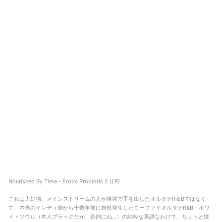
Nourished By Time – Erotic Probiotic 2 (LP)
これは大好物。メインストリームの人が後発で手を出したオルタナR＆Bではなく
て、本当のインディ側から十数年前に自然発生したローファイオルタナR&B・ホワ
イトソウル（本人ブラックだが、音的にね…）の純粋な系譜なわけで、ちょっと懐