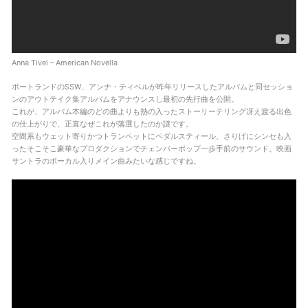
Anna Tivel – American Novella
ポートランドのSSW、アンナ・ティベルが昨年リリースしたアルバムと同セッショ
ンのアウトテイク集アルバムをアナウンスし最初の先行曲を公開。
これが、アルバム本編のどの曲よりも熱の入ったストーリーテリング冴え渡る出色
の仕上がりで、正直なぜこれが落選したのか謎です。
空間系もウェット寄りかつトランペットにペダルスティール、さりげにシンセも入
ったそこそこ豪華なプロダクションでチェンバーポップ一歩手前のサウンド。映画
サントラのボーカル入りメイン曲みたいな感じですね。