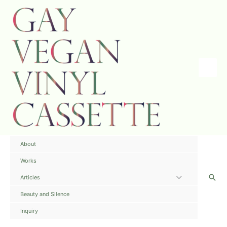
内
容
を
ス
キ
ッ
プ
Main
Menu
About
Works
検
Articles
メ
索
ニ
Beauty and Silence
ュ
Inquiry
ー