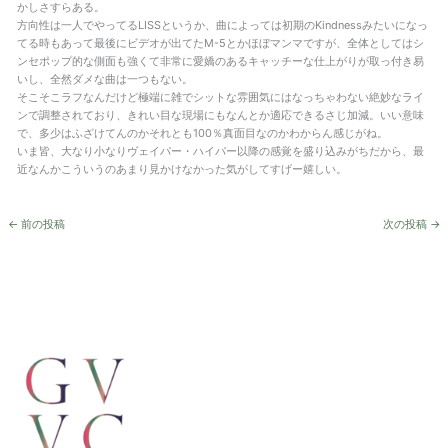
かしさすらある。
方向性は一人でやってるLISSというか、曲によっては初期のKindnessみたいになっ
てる時もあって最後にビデオが出てたM-5とかほぼマンマですが、全体としてはシ
ンセポップ的な側面も強くて非常に愛嬌のあるキャッチーな仕上がりが取っ付き易
いし、全然ダメな曲は一つもない。
そこそこラフなんだけど極端に雑でシットな雰囲気にはなっちゃわない絶妙なライ
ンで調整されており、きれい目な現場にもなんとか適応できるさじ加減。いい意味
で、多少はふざけてんのかそれとも100％真面目なのかわからん感じがね。
いま皆、大なり小なりヴェイパー・ハイパー以降の感覚を盛り込みがちだから、最
近なんかこういうのあまり見かけなかった気がしてすげー嬉しい。
←
前の投稿
次の投稿
→