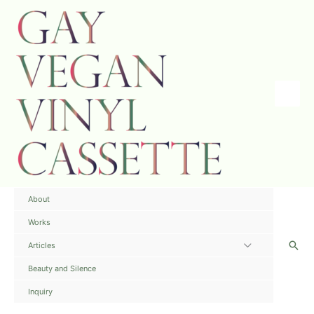
内
容
を
ス
キ
ッ
プ
Main
Menu
About
Works
検
Articles
メ
索
ニ
Beauty and Silence
ュ
Inquiry
ー