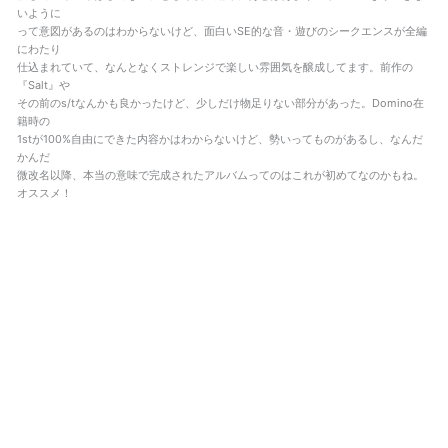
いように
って意図があるのはわからないけど、面白いSE的な音・遊びのシークエンスが全編
にわたり
仕込まれていて、なんとなくストレンジで楽しい雰囲気を醸成してます。前作の
『Salt』や
その前のs/tなんかも良かったけど、少しだけ物足りない部分があった。Domino在
籍時の
1stが100%自由にできた内容かはわからないけど、勢いってものがあるし、なんだ
かんだ
微改名以降、本当の意味で完成されたアルバムってのはこれが初めてなのかもね。
オススメ！