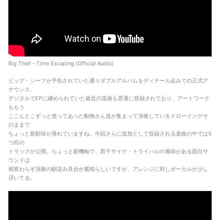
Big Thief – Time Escaping (Official Audio)
ビッグ・シーフが予告されていた通りダブルアルバムをディテール込みでの正式ア
ナウンス、
デジタルでEPに纏められていた最近の楽曲も普通に収録されており、アートワーク
ももう
ここんとこずっと使ってあった動物さん達が集まって演奏しているドローイングそ
のままで
ちょっと新鮮味が薄れていますね。今回さらに追加として収録される楽曲の中では5
つ目の
トラックが公開。ちょっと新機軸で、若干サイケ・トライバルの風味がある面白サ
ウンドは
相変わらず演奏の馴染み具合が素晴らしいですが、アレンジに対しボーカルが少し
浮いてる。