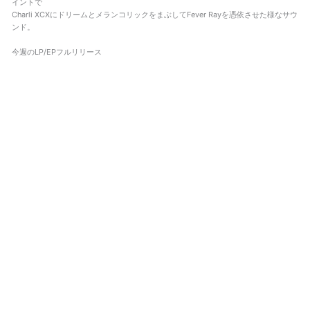
イントで
Charli XCXにドリームとメランコリックをまぶしてFever Rayを憑依させた様なサウ
ンド。
今週のLP/EPフルリリース