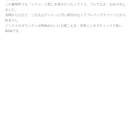
この復帰作でも『シーツ』と思しき何かだったってトコ。ブレてなさ、おみそれし
ました。
当時からだけど、この人はグシャっと汚い部分がなくてプレーンでクリーンだから
好きだし
インストのダウンテンポR&Bみたいにも聴こえる、非常にシネマティックで良い
BGMです。