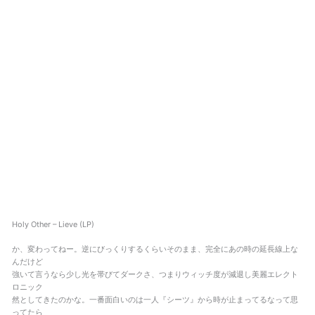
Holy Other – Lieve (LP)
か、変わってねー。逆にびっくりするくらいそのまま、完全にあの時の延長線上な
んだけど
強いて言うなら少し光を帯びてダークさ、つまりウィッチ度が減退し美麗エレクト
ロニック
然としてきたのかな。一番面白いのは一人『シーツ』から時が止まってるなって思
ってたら