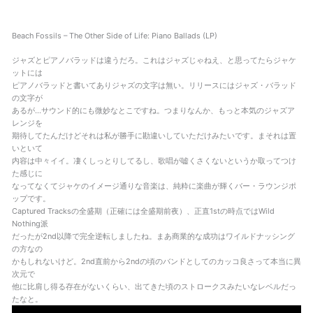
Beach Fossils – The Other Side of Life: Piano Ballads (LP)
ジャズとピアノバラッドは違うだろ。これはジャズじゃねえ、と思ってたらジャケ
ットには
ピアノバラッドと書いてありジャズの文字は無い。リリースにはジャズ・バラッド
の文字が
あるが…サウンド的にも微妙なとこですね。つまりなんか、もっと本気のジャズア
レンジを
期待してたんだけどそれは私が勝手に勘違いしていただけみたいです。まそれは置
いといて
内容は中々イイ。凄くしっとりしてるし、歌唱が嘘くさくないというか取ってつけ
た感じに
なってなくてジャケのイメージ通りな音楽は、純粋に楽曲が輝くバー・ラウンジポ
ップです。
Captured Tracksの全盛期（正確には全盛期前夜）、正直1stの時点ではWild
Nothing派
だったが2nd以降で完全逆転しましたね。まあ商業的な成功はワイルドナッシング
の方なの
かもしれないけど。2nd直前から2ndの頃のバンドとしてのカッコ良さって本当に異
次元で
他に比肩し得る存在がないくらい、出てきた頃のストロークスみたいなレベルだっ
たなと。