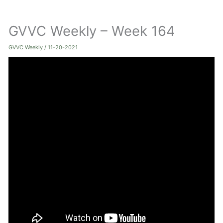
ト
GVVC Weekly – Week 164
グ
ル
GVVC Weekly
/
11-20-2021