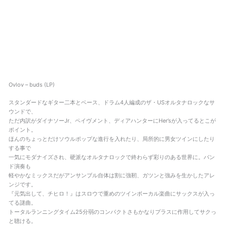
Ovlov – buds (LP)
スタンダードなギター二本とベース、ドラム4人編成のザ・USオルタナロックなサ
ウンドで、
ただ内訳がダイナソーJr、ペイヴメント、ディアハンターにHer’sが入ってるとこが
ポイント。
ほんのちょっとだけソウルポップな進行を入れたり、局所的に男女ツインにしたり
する事で
一気にモダナイズされ、硬派なオルタナロックで終わらず彩りのある世界に。バン
ド演奏も
軽やかなミックスだがアンサンブル自体は割に強靭、ガツンと強みを生かしたアレ
ンジです。
『元気出して、チヒロ！』はスロウで重めのツインボーカル楽曲にサックスが入っ
てる謎曲。
トータルランニングタイム25分弱のコンパクトさもかなりプラスに作用してサクっ
と聴ける。