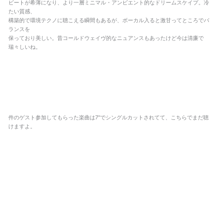
ビートが希薄になり、より一層ミニマル・アンビエント的なドリームスケイプ。冷
たい質感、
構築的で環境テクノに聴こえる瞬間もあるが、ボーカル入ると激甘ってところでバ
ランスを
保っており美しい。昔コールドウェイヴ的なニュアンスもあったけど今は清廉で
瑞々しいね。
件のゲスト参加してもらった楽曲は7″でシングルカットされてて、こちらでまだ聴
けますよ。