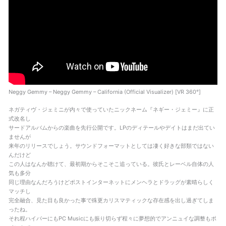
Neggy Gemmy – Neggy Gemmy – California (Official Visualizer) [VR 360°]
ネガティヴ・ジェミニが内々で使っていたニックネーム『ネギー・ジェミー』に正
式改名し
サードアルバムからの楽曲を先行公開です。LPのディテールやデイトはまだ出てい
ませんが
来年のリリースでしょう。サウンドフォーマットとしては凄く好きな部類ではない
んだけど
この人はなんか聴けて、最初期からそこそこ追っている。彼氏とレーベル自体の人
気も多分
同じ理由なんだろうけどポストインターネットにメンヘラとドラッグが素晴らしく
マッチし
完全融合、見た目も良かった事で殊更カリスマティックな存在感を出し過ぎてしま
ったね。
それ程ハイパーにもPC Musicにも振り切らず程々に夢想的でアンニュイな調整もポ