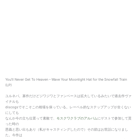
You’ll Never Get To Heaven – Wave Your Moonlight Hat for the Snowfall Train
(LP)
ユルネバ。寡作だけどジワジワとファンベースは拡大しているみたいで過去作ヴァ
イナルも
discogsでそこそこの相場を保っている。レーベル的なステップアップが全くない
にしても
なんか今の立ち位置って素敵で、
モスクワクラブのアルバム
にゲストで参加して貰
った時の
恩義と思い出もあり（私がキャスティングしたので）その節はお世話になりまし
た。今作は