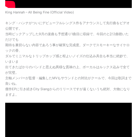
King Hannah – All Being Fine (Official Video)
キング・ハンナがついにデビューフルレングス作をアナウンスして先行曲をビデオ
公開です。
当時ピックアップした9月の楽曲も予想通り1曲目に収録で、今回のと計2曲聴いた
だけでも
期待を裏切らない内容であろう事が確実な完成度。ダークでスモーキーなサイケロ
ックの香、
ダルでミニマルなトリップホップ感と程よいノイズの仕込み具合も本当に絶妙で、
いまいま
出てきたばかりのバンドと思えぬ異様な貫禄の上、ボーカルはルックス込みで全て
が完璧。
主軸メンバーが監督・編集したMVもサウンドとの対比がクールで、今回は歌詞まで
良いね。
傑作EPに引き続きCity Slangからのリリースですが遠くないうち絶対、大物になり
ますよ。