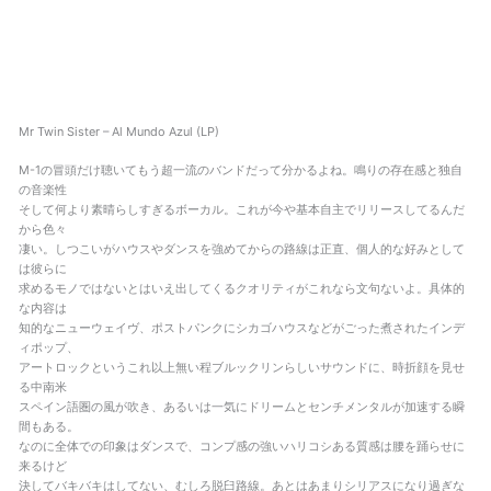
Mr Twin Sister – Al Mundo Azul (LP)
M-1の冒頭だけ聴いてもう超一流のバンドだって分かるよね。鳴りの存在感と独自
の音楽性
そして何より素晴らしすぎるボーカル。これが今や基本自主でリリースしてるんだ
から色々
凄い。しつこいがハウスやダンスを強めてからの路線は正直、個人的な好みとして
は彼らに
求めるモノではないとはいえ出してくるクオリティがこれなら文句ないよ。具体的
な内容は
知的なニューウェイヴ、ポストパンクにシカゴハウスなどがごった煮されたインデ
ィポップ、
アートロックというこれ以上無い程ブルックリンらしいサウンドに、時折顔を見せ
る中南米
スペイン語圏の風が吹き、あるいは一気にドリームとセンチメンタルが加速する瞬
間もある。
なのに全体での印象はダンスで、コンプ感の強いハリコシある質感は腰を踊らせに
来るけど
決してバキバキはしてない、むしろ脱臼路線。あとはあまりシリアスになり過ぎな