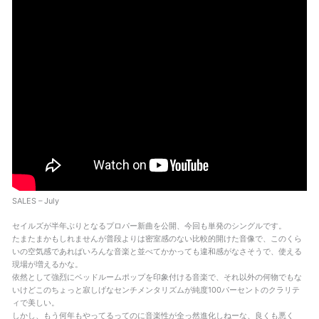
SALES – July
セイルズが半年ぶりとなるプロパー新曲を公開、今回も単発のシングルです。
たまたまかもしれませんが普段よりは密室感のない比較的開けた音像で、このくら
いの空気感であればいろんな音楽と並べてかかっても違和感がなさそうで、使える
現場が増えるかな。
依然として強烈にベッドルームポップを印象付ける音楽で、それ以外の何物でもな
いけどこのちょっと寂しげなセンチメンタリズムが純度100パーセントのクラリテ
ィで美しい。
しかし、もう何年もやってるってのに音楽性が全っ然進化しねーな、良くも悪く