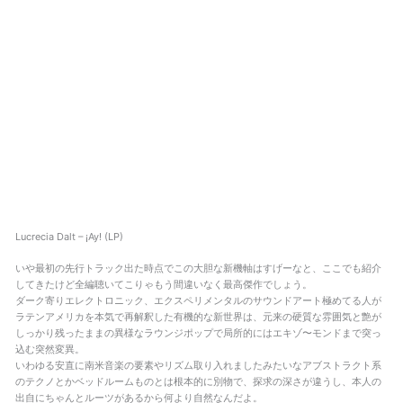
Lucrecia Dalt – ¡Ay! (LP)
いや最初の先行トラック出た時点でこの大胆な新機軸はすげーなと、ここでも紹介
してきたけど全編聴いてこりゃもう間違いなく最高傑作でしょう。
ダーク寄りエレクトロニック、エクスペリメンタルのサウンドアート極めてる人が
ラテンアメリカを本気で再解釈した有機的な新世界は、元来の硬質な雰囲気と艶が
しっかり残ったままの異様なラウンジポップで局所的にはエキゾ〜モンドまで突っ
込む突然変異。
いわゆる安直に南米音楽の要素やリズム取り入れましたみたいなアブストラクト系
のテクノとかベッドルームものとは根本的に別物で、探求の深さが違うし、本人の
出自にちゃんとルーツがあるから何より自然なんだよ。