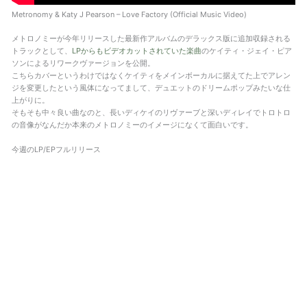
Metronomy & Katy J Pearson – Love Factory (Official Music Video)
メトロノミーが今年リリースした最新作アルバムのデラックス版に追加収録される
トラックとして、
LPからもビデオカットされていた楽曲
のケイティ・ジェイ・ピア
ソンによるリワークヴァージョンを公開。
こちらカバーというわけではなくケイティをメインボーカルに据えてた上でアレン
ジを変更したという風体になってまして、デュエットのドリームポップみたいな仕
上がりに。
そもそも中々良い曲なのと、長いディケイのリヴァーブと深いディレイでトロトロ
の音像がなんだか本来のメトロノミーのイメージになくて面白いです。
今週のLP/EPフルリリース