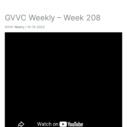
ト
GVVC Weekly – Week 208
グ
ル
GVVC Weekly
/
10-15-2022