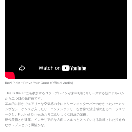
Rozi Plain – Prove Your Good (Official Audio)
This Is the Kitにも参加するロジ・プレインが来年1月にリリースする新作アルバム
から二つ目の先行曲です。
基本的に静かでエアリーな空気感の中にクリーンオクターバーのかかったパーカッ
シヴなシーケンスが入ったり、コンテンポラリーな音像で清涼感のあるコーラスワ
ークと、Flock of Dimesあたりに近いような路線の楽曲。
現代美術とか建築、インテリア的な方面にスルっと入っていける洗練された控えめ
なポップスという風情かな。