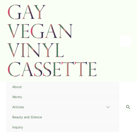
内
容
を
ス
キ
ッ
プ
Main
Menu
About
Works
検
Articles
メ
索
ニ
Beauty and Silence
ュ
Inquiry
ー