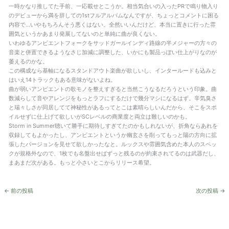
一時かなり推してた手前、一応載せとこうか。相当気合いの入ったPRで鳴り物入り
のデビューから満を辞しての1stフルアルバムなんですが、ちょっとコメントに困る
内容で…いやもちろんそう悪くはない。全然いいんだけど、本当に置きに行った雰
囲気というかあまり発展してないのと単純に曲が良くない。
いわゆるアンビエントフォークをサッドガールインディ路線の半メジャーの方々の
音楽と併置できるようなさじ加減に調整した、いかにも製品っぽい仕上がりなのが
萎えるのかな。
この構成なら基軸になるスタンドアウト楽曲が欲しいし、インタールードも込みと
はいえ14トラックもある意味がないよね。
曲が弱いアンビエントの歌モノを整えすぎると当然こうなるだろうという印象。曲
数減らして音やアレンジをもっとラフにするだけで幾分マシになるはず。辛気臭さ
と瑞々しさが同居してて神秘性があるってとこは素晴らしいんだから、そこをスポ
イルせずに仕上げて欲しいがSCレベルの商業度と両立は難しいのかも。
Storm in Summer聴いて勝手に期待しすぎてたのかもしれないが、折角ならあれを
収録してもよかったし、アンビエントというか幽玄さを削ってもっと陽の方向に拡
張したバージョンを見せて欲しかったなと。ルックスや雰囲気含めた本人のスペッ
クが規格外なので、1枚でも名盤出せばずっと残るのが約束されてるのは武器だし、
まあまだ次がある。もっと小さいとこからリリース希望。
←
前の投稿
次の投稿
→