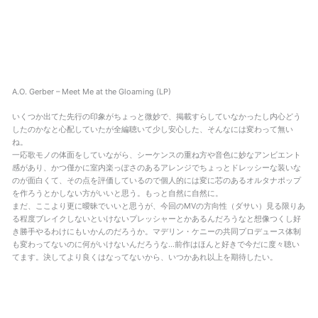
A.O. Gerber – Meet Me at the Gloaming (LP)
いくつか出てた先行の印象がちょっと微妙で、掲載すらしていなかったし内心どう
したのかなと心配していたが全編聴いて少し安心した、そんなには変わって無い
ね。
一応歌モノの体面をしていながら、シーケンスの重ね方や音色に妙なアンビエント
感があり、かつ僅かに室内楽っぽさのあるアレンジでちょっとドレッシーな装いな
のが面白くて、その点を評価しているので個人的には変に芯のあるオルタナポップ
を作ろうとかしない方がいいと思う。もっと自然に自然に。
まだ、ここより更に曖昧でいいと思うが、今回のMVの方向性（ダサい）見る限りあ
る程度ブレイクしないといけないプレッシャーとかあるんだろうなと想像つくし好
き勝手やるわけにもいかんのだろうか。マデリン・ケニーの共同プロデュース体制
も変わってないのに何がいけないんだろうな…前作はほんと好きで今だに度々聴い
てます。決してより良くはなってないから、いつかあれ以上を期待したい。