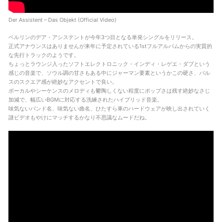
Der Assistent – Das Objekt (Official Video)
ベルリンのデア・アシステントが今年3つ目となる単発シングルをリリース。
正式アナウンスはありませんが来年に予定されている1stフルアルバムからの実質的
な先行トラックのようです。
ちょっとラウンジ入ったソフトエレクトロニック・インディ・レゲエ・ダブという
感じの音楽で、ソウル調の甘さもある中にジャーマン要素というかこの硬さ、パル
スのスクエア感が絶妙なアクセントで良い。
ボーカルやシーケンスのメロディも鬱陶しくない程度にポップさは残す絶妙なさじ
加減で、幅広いBGMに対応する洗練されたハイブリッド音楽。
味気ないバンド名、味気ない曲名、ひたすら車のハードウェアが映し出されていく
謎ビデオもやけにマッチするかなり不思議なムードだね。