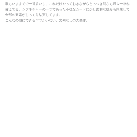
歌もいままでで一番多いし、これだけやっておきながらとっつき易さも過去一兼ね
備えてる。シグネチャーの一つであった不穏なムードに少し柔和な緩みも同居して
全部の要素がしっくり結実してます。
こんなの他にできるヤツがいない、文句なしの大傑作。