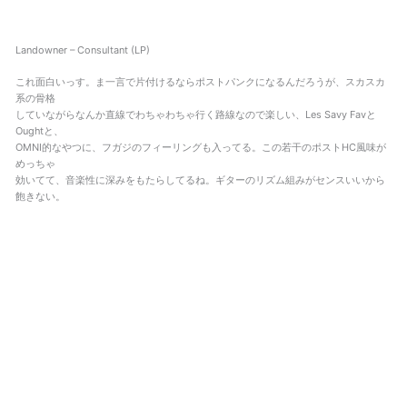
Landowner – Consultant (LP)
これ面白いっす。ま一言で片付けるならポストパンクになるんだろうが、スカスカ
系の骨格
していながらなんか直線でわちゃわちゃ行く路線なので楽しい、Les Savy Favと
Oughtと、
OMNI的なやつに、フガジのフィーリングも入ってる。この若干のポストHC風味が
めっちゃ
効いてて、音楽性に深みをもたらしてるね。ギターのリズム組みがセンスいいから
飽きない。