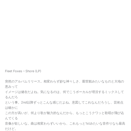
Fleet Foxes – Shore (LP)
突然のアルバムリリース。相変わらず妙な神々しさ、厭世観みたいなものと大地の
恵みって
イメージは健在だよね。気になるのは、何でこうボーカルが埋没するミックスして
るんだろ
という事。2nd以降ずっとこんな感じだよね。意図してこれなんだろうし、芸術点
は確かに
この方が高いが、何より歌が魅力的なんだから、もっとこうクワッと歌唱が飛び込
んでくる
音像が欲しいな。曲は相変わらずいいから、これもっと1stみたいな音作りなら最高
だけど。