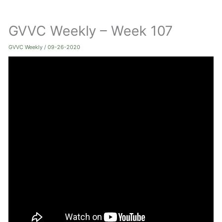
ト
GVVC Weekly – Week 107
グ
ル
GVVC Weekly
/
09-26-2020