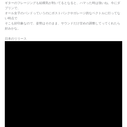
ギターのフレージングも結構気が利いてるとなると、ハマった時は強いね。今にダ
ブリンで、
オール女子のバンドっていうのにポストパンクやガレージ的なベクトルに行ってな
い時点で
そこも好印象なので、姿勢はそのまま、サウンドだけ甘めの調整してってくれたら
好みかな。
日本のリリース