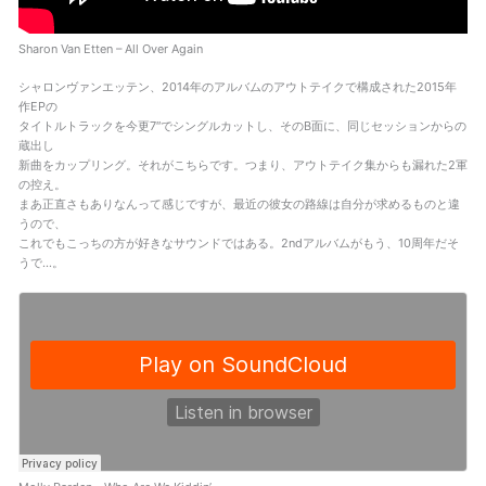
Sharon Van Etten – All Over Again
シャロンヴァンエッテン、2014年のアルバムのアウトテイクで構成された2015年
作EPの
タイトルトラックを今更7″でシングルカットし、そのB面に、同じセッションからの
蔵出し
新曲をカップリング。それがこちらです。つまり、アウトテイク集からも漏れた2軍
の控え。
まあ正直さもありなんって感じですが、最近の彼女の路線は自分が求めるものと違
うので、
これでもこっちの方が好きなサウンドではある。2ndアルバムがもう、10周年だそ
うで…。