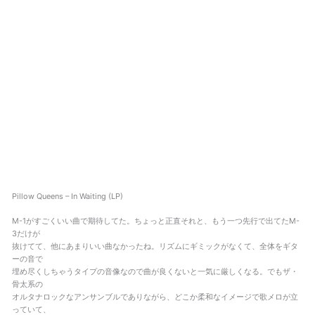
Pillow Queens – In Waiting (LP)
M-1がすごくいい曲で期待してた。ちょっと正直それと、もう一つ先行で出てたM-
3だけが
抜けてて、他にあまりいい曲なかったね。リズムにギミックがなくて、全体をギタ
ーの音で
埋め尽くしちゃうタイプの音像なので曲が良くないと一気に厳しくなる。でもザ・
骨太系の
オルタナロックなアンサンブルでありながら、どこか柔和なイメージで歌メロが立
っていて、