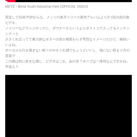
METZ – Blind Youth Industrial Park [OFFICIAL VIDEO]
安定してSUB POPからな、メッツの来月リリース新作アルバムより3つ目の先行曲
ビデオ。
ノイジーなグランジロックに、ダウナーさというよりポストコア入ってるインテン
シティと
ささくれ立ってて暴力的なギターの音が相変わらず苛烈なイメージだけど、格好い
いよね。
ボーカルも行き過ぎない程々のやさぐれ感でちょうどいいし、他にない収まり方の
音楽で
この曲は特に好きな感じ。ビデオはこれ、あの氷？オーブは一体何なんですかね。
宇宙人？