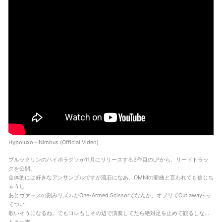
Hypoluxo – Nimbus (Official Video)
ブルックリンのハイポラクソが11月にリリースする3作目のLPから、リードトラッ
クを公開。
全体的には好きなアンサンブルですが流石になあ、OMNIの新曲と言われても信じち
ゃうし、
あとヴァースの刻みリズムがOne-Armed Scissorでなんか、オブリでCut away~っ
てつい
歌いそうになるね。でもコレもしその辺で演奏してたら絶対足を止めて観るしな…