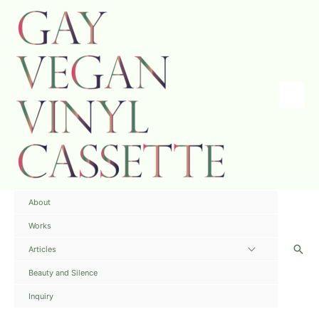
内
容
を
ス
キ
ッ
プ
Main
Menu
About
Works
検
Articles
メ
索
ニ
Beauty and Silence
ュ
Inquiry
ー