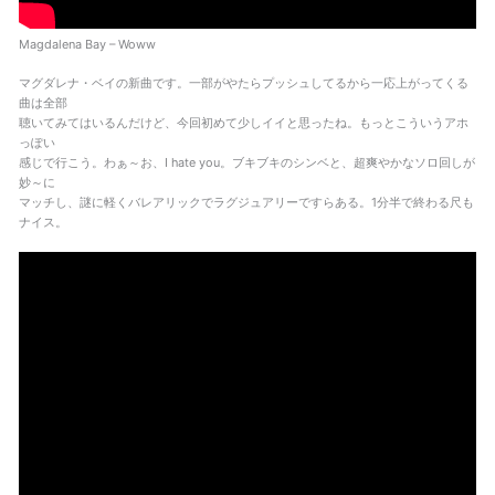
Magdalena Bay – Woww
マグダレナ・ベイの新曲です。一部がやたらプッシュしてるから一応上がってくる
曲は全部
聴いてみてはいるんだけど、今回初めて少しイイと思ったね。もっとこういうアホ
っぽい
感じで行こう。わぁ～お、I hate you。ブキブキのシンベと、超爽やかなソロ回しが
妙～に
マッチし、謎に軽くバレアリックでラグジュアリーですらある。1分半で終わる尺も
ナイス。