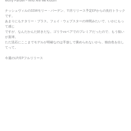
Molly Parden – Who Are We Kiddin’
ナッシュヴィルのSSWモリー・パーデン、11月リリース予定EPからの先行トラック
です。
あまりにもナタリー・プラス。フェイ・ウェブスターの仲間みたいで、いかにもっ
て感じ
ですが、なんだかんだ好きだな。ゴリラvsベアでのプレミアだったので、もう狙い
が直球。
ただ流石にここまでモデルが明確なのは手放しで褒められないから、独自色を出し
てって。
今週のLP/EPフルリリース