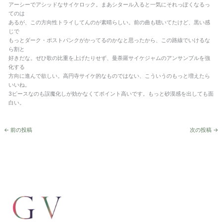
アーシーでアシッドなサイケロック。まあシタール入ると一気にそれっぽくなるっ
てのは
あるが、この方向性トライしてんのが素晴らしい。前の曲も聴いてたけど、黒い感
じで
もっとダーク・ポストパンクがかってるのかなと思ったから、この路線でいけるな
ら割と
好きだな。ぜひ歌の比重を上げたりせず、曼荼羅サイケジャムのアンサンブルを強
化する
方向に進んで欲しい。高円寺サイケ的なものではない、こういうのもっと増えたら
いいね。
3ピースなのも誤魔化しが効かなくてポイント高いです。もっと砂漠感を出しても面
白い。
←
前の投稿
次の投稿
→