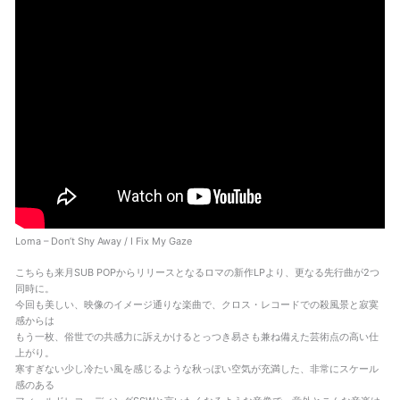
Loma – Don’t Shy Away / I Fix My Gaze
こちらも来月SUB POPからリリースとなるロマの新作LPより、更なる先行曲が2つ
同時に。
今回も美しい、映像のイメージ通りな楽曲で、クロス・レコードでの殺風景と寂寞
感からは
もう一枚、俗世での共感力に訴えかけるとっつき易さも兼ね備えた芸術点の高い仕
上がり。
寒すぎない少し冷たい風を感じるような秋っぽい空気が充満した、非常にスケール
感のある