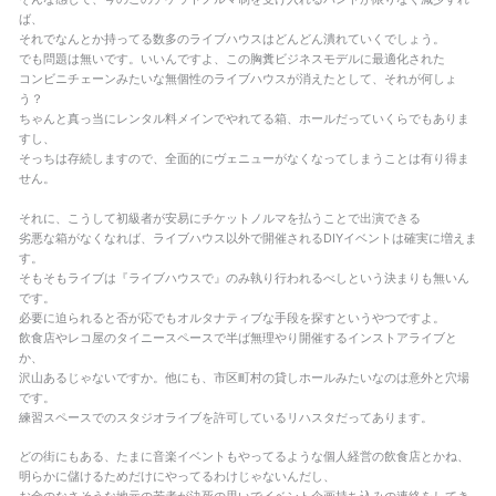
ば、
それでなんとか持ってる数多のライブハウスはどんどん潰れていくでしょう。
でも問題は無いです。いいんですよ、この胸糞ビジネスモデルに最適化された
コンビニチェーンみたいな無個性のライブハウスが消えたとして、それが何しょ
う？
ちゃんと真っ当にレンタル料メインでやれてる箱、ホールだっていくらでもありま
すし、
そっちは存続しますので、全面的にヴェニューがなくなってしまうことは有り得ま
せん。
それに、こうして初級者が安易にチケットノルマを払うことで出演できる
劣悪な箱がなくなれば、ライブハウス以外で開催されるDIYイベントは確実に増えま
す。
そもそもライブは『ライブハウスで』のみ執り行われるべしという決まりも無いん
です。
必要に迫られると否が応でもオルタナティブな手段を探すというやつですよ。
飲食店やレコ屋のタイニースペースで半ば無理やり開催するインストアライブと
か、
沢山あるじゃないですか。他にも、市区町村の貸しホールみたいなのは意外と穴場
です。
練習スペースでのスタジオライブを許可しているリハスタだってあります。
どの街にもある、たまに音楽イベントもやってるような個人経営の飲食店とかね、
明らかに儲けるためだけにやってるわけじゃないんだし、