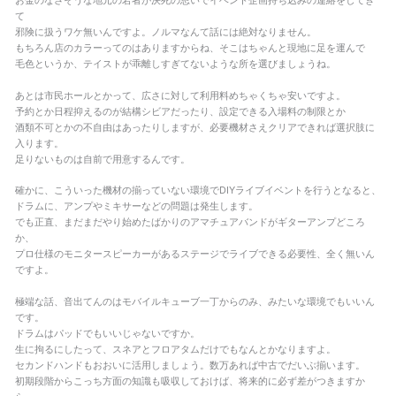
お金のなさそうな地元の若者が決死の思いでイベント企画持ち込みの連絡をしてき
て
邪険に扱うワケ無いんですよ。ノルマなんて話には絶対なりません。
もちろん店のカラーってのはありますからね、そこはちゃんと現地に足を運んで
毛色というか、テイストが乖離しすぎてないような所を選びましょうね。
あとは市民ホールとかって、広さに対して利用料めちゃくちゃ安いですよ。
予約とか日程抑えるのが結構シビアだったり、設定できる入場料の制限とか
酒類不可とかの不自由はあったりしますが、必要機材さえクリアできれば選択肢に
入ります。
足りないものは自前で用意するんです。
確かに、こういった機材の揃っていない環境でDIYライブイベントを行うとなると、
ドラムに、アンプやミキサーなどの問題は発生します。
でも正直、まだまだやり始めたばかりのアマチュアバンドがギターアンプどころ
か、
プロ仕様のモニタースピーカーがあるステージでライブできる必要性、全く無いん
ですよ。
極端な話、音出てんのはモバイルキューブ一丁からのみ、みたいな環境でもいいん
です。
ドラムはパッドでもいいじゃないですか。
生に拘るにしたって、スネアとフロアタムだけでもなんとかなりますよ。
セカンドハンドもおおいに活用しましょう。数万あれば中古でだいぶ揃います。
初期段階からこっち方面の知識も吸収しておけば、将来的に必ず差がつきますか