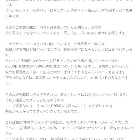
いる
にもかかわらず、そのバンドに対して一定のチケット販売ノルマを課すビジネスモ
デルです。
まさにこの文化圏に一時でも身を置いていた人間なら、改めて
振り返るまでもないシステムですが、詳しくない方のために簡単に説明します。
このチケットノルマというのは、つまるところ集客数の担保です。
動員が実質的にゼロだった場合でも、箱側が赤字にならないように設定されていま
す。
だいたい1,500円のチケットを20枚というのが平均相場なイメージですが
2,000円を20枚や1,200円を20枚のパターンもありますし、直前の日程だったり
箱のお得意さん（笑）になると半分にまけてくれるなんてパターンもあります。
“言い値”なのでね。真の客はオーディエンスではなく、出演バンドの方なんです
よ。
この設定枚数以上を集客できれば、超えた分からは50%バックだったりします。
それが建前上のギャラとなるのですが
ここで悪質なのは、そのバンドが20人も呼べない（ことが多い）のを
初めからわかっててブッキングしているんです。
これは俗に”平常ブッキング”と呼ばれ、箱のブッキングマネージャーがその日の
イベントを”企画”してるという”体”（テイ）で出演させたいバンドに声をかけるので
すが、
ここで注意して欲しいのは、真の意味で”出演して欲しい”バンドではないです。