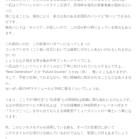
一応はツアーバンドのヘッドライン公演で、共演枠を地元の有象無象が固めるとい
った
形になることも。場合により、多少は名のある全国区のバンドと”対バン”できるわ
けです。
無名バンドは「キャリア」が欲しいので、この辺が釣り餌になっている部分もあり
ます。
これ面白いのが、この前者のパターンになってしまった
コンセプトゼロ（ごく低い次元においては厳密にゼロじゃあないのかもしれません
が）の
しょうもなさ過ぎる寄せ集め平常ブッキングライブにも、
一応は白々しいイベントタイトルがご丁寧に付けられていたりするんですよ。
“New Generation” とか “Future Sounds” とかね（笑）。無いとこもありますが。
そして、手前で企画しておきながら、特に積極的に宣伝されることなどはありませ
ん。
せいぜい箱のHPスケジュールとSNSに載るくらいでしょうね。
つまり、ここでの”興行主”と”出演者”との関係性は欺瞞に満ち溢れたものなんです。
もはや所定のサービス料を払えば、プロ仕様機材とPA&照明オペレーター付きで
『ライブごっこ』をやらせてもらえる体験型アミューズメントの一種という事にな
ります。
尚、このビジネスモデルを採用している箱も、すべての営業日に於いて
このスタイルの公演だけを組んでいるわけではなく、箱貸しの日もあるでしょう
し、