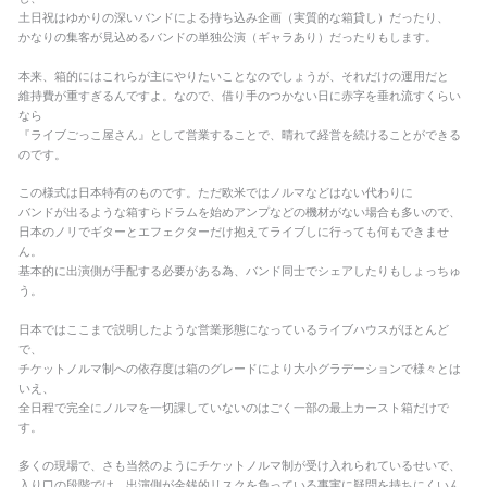
土日祝はゆかりの深いバンドによる持ち込み企画（実質的な箱貸し）だったり、
かなりの集客が見込めるバンドの単独公演（ギャラあり）だったりもします。
本来、箱的にはこれらが主にやりたいことなのでしょうが、それだけの運用だと
維持費が重すぎるんですよ。なので、借り手のつかない日に赤字を垂れ流すくらい
なら
『ライブごっこ屋さん』として営業することで、晴れて経営を続けることができる
のです。
この様式は日本特有のものです。ただ欧米ではノルマなどはない代わりに
バンドが出るような箱すらドラムを始めアンプなどの機材がない場合も多いので、
日本のノリでギターとエフェクターだけ抱えてライブしに行っても何もできませ
ん。
基本的に出演側が手配する必要がある為、バンド同士でシェアしたりもしょっちゅ
う。
日本ではここまで説明したような営業形態になっているライブハウスがほとんど
で、
チケットノルマ制への依存度は箱のグレードにより大小グラデーションで様々とは
いえ、
全日程で完全にノルマを一切課していないのはごく一部の最上カースト箱だけで
す。
多くの現場で、さも当然のようにチケットノルマ制が受け入れられているせいで、
入り口の段階では、出演側が金銭的リスクを負っている事実に疑問を持ちにくいん