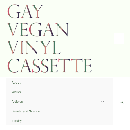
内
容
を
ス
キ
ッ
プ
Main
Menu
About
Works
検
Articles
メ
索
ニ
Beauty and Silence
ュ
Inquiry
ー