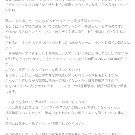
『チケットノルマの負担をさせた上での出演』を呑んでくれる（であろう）バンド
ですね。
過去にも出演したことのある”リピーター”だと直接電話やメール、
もしくはライブ後の清算ついでに次回のブッキング日を決めたりもするのですが、
初物の釣り方はというと、バンド自らデモを箱に送付（HPで募集してたりするの
で）
させるか、ネット上で見つけたバンドに片っ端からメール、今だとSNSでのDMなん
かで
「音源聴かせて頂きました！素晴らしいので、ぜひウチに出演して欲しいのですが
X月X日などはいかがでしょうか？チケットノルマは1,500円 x 20枚の30,000円で
す。」
などと、甘言（になってない）を送りつけるのです。
もうちょっと詳しい感想や大仰な夢物語が添えられている場合もありますが、
こんなこと言いながら実際は音源一切聴いてないとかも日常茶飯事ですので。
ちなみに”クソ箱度”が増すにつれ、ここんとこの絨毯爆撃感、勧誘の必死さが激化
します。
このような流れで、大体1日に5バンド前後でしょうか？
一応は業界人に見える、”ライブハウスの人”に褒められて嬉しくなっちゃった
純真無垢なバンドたちが（達成できるわけのない動員ノルマを課されつつ）集めら
れ、
箱的には完全な『捨てイベ』が準備されていくのです。
その結果として、ときに完全な有象無象の寄せ集めライブになることもあれば、