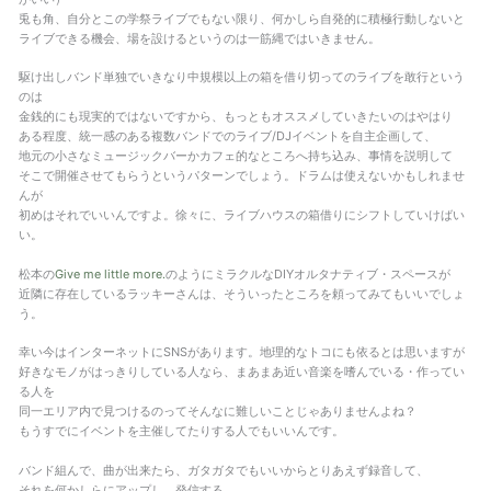
兎も角、自分とこの学祭ライブでもない限り、何かしら自発的に積極行動しないと
ライブできる機会、場を設けるというのは一筋縄ではいきません。
駆け出しバンド単独でいきなり中規模以上の箱を借り切ってのライブを敢行という
のは
金銭的にも現実的ではないですから、もっともオススメしていきたいのはやはり
ある程度、統一感のある複数バンドでのライブ/DJイベントを自主企画して、
地元の小さなミュージックバーかカフェ的なところへ持ち込み、事情を説明して
そこで開催させてもらうというパターンでしょう。ドラムは使えないかもしれませ
んが
初めはそれでいいんですよ。徐々に、ライブハウスの箱借りにシフトしていけばい
い。
松本の
Give me little more.
のようにミラクルなDIYオルタナティブ・スペースが
近隣に存在しているラッキーさんは、そういったところを頼ってみてもいいでしょ
う。
幸い今はインターネットにSNSがあります。地理的なトコにも依るとは思いますが
好きなモノがはっきりしている人なら、まあまあ近い音楽を嗜んでいる・作ってい
る人を
同一エリア内で見つけるのってそんなに難しいことじゃありませんよね？
もうすでにイベントを主催してたりする人でもいいんです。
バンド組んで、曲が出来たら、ガタガタでもいいからとりあえず録音して、
それを何かしらにアップし、発信する。