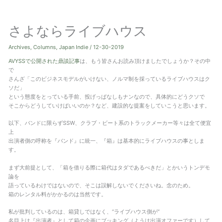
ト
さよならライブハウス
グ
ル
Archives
,
Columns
,
Japan Indie
/
12-30-2019
AVYSSで公開された鼎談記事
は、もう皆さんお読み頂けましたでしょうか？その中
で
さんざ「このビジネスモデルがいけない、ノルマ制を採っているライブハウスはク
ソだ」
という態度をとっている手前、投げっぱなしもナンなので、具体的にどうクソで
そこからどうしていけばいいのか？など、建設的な提案をしていこうと思います。
以下、バンドに限らずSSW、クラブ・ビート系のトラックメーカー等々は全て便宜
上
出演者側の呼称を『バンド』に統一、『箱』は基本的にライブハウスの事としま
す。
まず大前提として、「箱を借りる際に箱代はタダであるべきだ」とかいうトンデモ
論を
語っているわけではないので、そこは誤解しないでくださいね。念のため。
箱のレンタル料がかかるのは当然です。
私が批判しているのは、箱貸しではなく、”ライブハウス側が”
名目上は『出演者』として箱の企画にブッキング（ようは出演オファーです）して