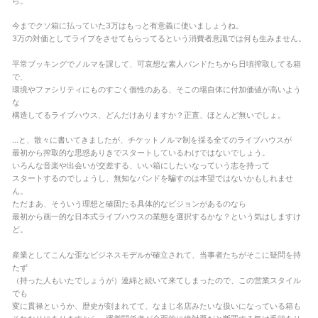
ら。
今までクソ箱に払っていた3万はもっと有意義に使いましょうね。
3万の対価としてライブをさせてもらってるという消費者意識では何も生みません。
平常ブッキングでノルマを課して、可哀想な素人バンドたちから日頃搾取してる箱
で、
環境やファシリティにものすごく個性のある、そこの場自体に付加価値が高いよう
な
構造してるライブハウス、どんだけありますか？正直、ほとんど無いでしょ。
…と、散々に書いてきましたが、チケットノルマ制を採る全てのライブハウスが
最初から搾取的な思惑ありきでスタートしているわけではないでしょう。
いろんな音楽や出会いが交差する、いい箱にしたいなっていう志を持って
スタートするのでしょうし、無知なバンドを騙すのは本望ではないかもしれませ
ん。
ただまあ、そういう理想と確固たる具体的なビジョンがあるのなら
最初から画一的な日本式ライブハウスの業態を選択するかな？という気はしますけ
ど。
産業としてこんな歪なビジネスモデルが確立されて、当事者たちがそこに疑問を持
たず
（持った人もいたでしょうが）連綿と続いて来てしまったので、この営業スタイル
でも
変に貫禄というか、歴史が刻まれてて、なまじ名店みたいな扱いになっている箱も