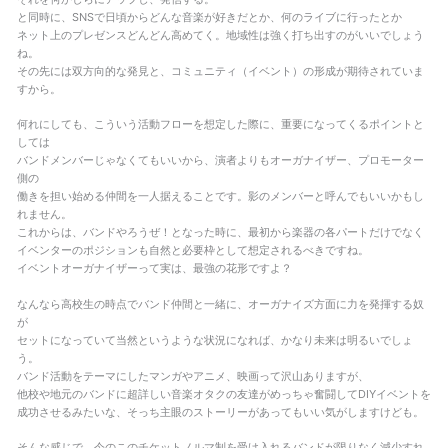
と同時に、SNSで日頃からどんな音楽が好きだとか、何のライブに行ったとか
ネット上のプレゼンスどんどん高めてく。地域性は強く打ち出すのがいいでしょう
ね。
その先には双方向的な発見と、コミュニティ（イベント）の形成が期待されていま
すから。
何れにしても、こういう活動フローを想定した際に、重要になってくるポイントと
しては
バンドメンバーじゃなくてもいいから、演者よりもオーガナイザー、プロモーター
側の
働きを担い始める仲間を一人据えることです。影のメンバーと呼んでもいいかもし
れません。
これからは、バンドやろうぜ！となった時に、最初から楽器の各パートだけでなく
イベンターのポジションも自然と必要枠として想定されるべきですね。
イベントオーガナイザーって実は、最強の花形ですよ？
なんなら高校生の時点でバンド仲間と一緒に、オーガナイズ方面に力を発揮する奴
が
セットになっていて当然というような状況になれば、かなり未来は明るいでしょ
う。
バンド活動をテーマにしたマンガやアニメ、映画って沢山ありますが、
他校や地元のバンドに超詳しい音楽オタクの友達がめっちゃ奮闘してDIYイベントを
成功させるみたいな、そっち主眼のストーリーがあってもいい気がしますけども。
そんな感じで、今のこのチケットノルマ制を受け入れるバンドが限りなく減少すれ