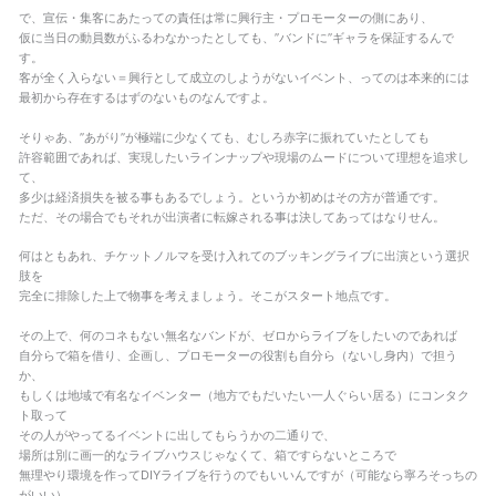
で、宣伝・集客にあたっての責任は常に興行主・プロモーターの側にあり、
仮に当日の動員数がふるわなかったとしても、”バンドに”ギャラを保証するんで
す。
客が全く入らない＝興行として成立のしようがないイベント、ってのは本来的には
最初から存在するはずのないものなんですよ。
そりゃあ、”あがり”が極端に少なくても、むしろ赤字に振れていたとしても
許容範囲であれば、実現したいラインナップや現場のムードについて理想を追求し
て、
多少は経済損失を被る事もあるでしょう。というか初めはその方が普通です。
ただ、その場合でもそれが出演者に転嫁される事は決してあってはなりせん。
何はともあれ、チケットノルマを受け入れてのブッキングライブに出演という選択
肢を
完全に排除した上で物事を考えましょう。そこがスタート地点です。
その上で、何のコネもない無名なバンドが、ゼロからライブをしたいのであれば
自分らで箱を借り、企画し、プロモーターの役割も自分ら（ないし身内）で担う
か、
もしくは地域で有名なイベンター（地方でもだいたい一人ぐらい居る）にコンタク
ト取って
その人がやってるイベントに出してもらうかの二通りで、
場所は別に画一的なライブハウスじゃなくて、箱ですらないところで
無理やり環境を作ってDIYライブを行うのでもいいんですが（可能なら寧ろそっちの
がいい）