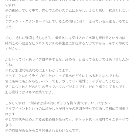
ですね。
その後続けていく中で、内心でこのシステムはおかしいよなと思い、釈然としない
まま
デファクト・スタンダード化しているこの慣行に渋々、従っている人達もいるでし
ょう。
でも、それに疑問を持ちながら、最終的には受け入れて出演を続けるというのは
結局この不健全なビジネスモデルの再生産に加担するだけですから、今すぐやめて
ください。
かといってじゃあライブ自体をするな、諦めろ、と言ってるわけではありませんか
らね。
それが無理な相談なのはよくわかってます。
だって、とにかくライブがしたい！って欲求がどうにもあるわけなんですね、
箸にも棒にもかからないバンドでも、やってりゃ絶対にライブがしたくなる。
そこにつけ込んだのがこのライブハウスビジネスです。だから成立してるんです。
ある意味ではスキマ産業ですよ。
しかしですね、”出演者は基本的にギャラを貰う側”です。いいですか？
ライブイベントというのは誰かしらが何らかの意図を持って企画して初めて開催さ
れます。
そして箱代を始めとする必要経費を払っても、チケット代＝入場料でそこをペイで
きる
その前提があるからこそ開催されるわけなんです。